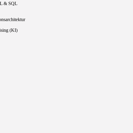
QL & SQL
onsarchitektur
sing (KI)