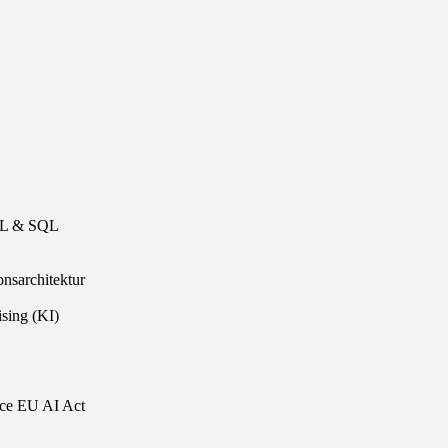
QL & SQL
onsarchitektur
sing (KI)
ance EU AI Act