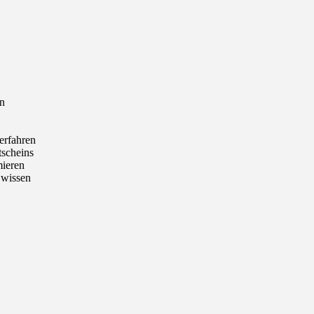
en
erfahren
tscheins
mieren
 wissen